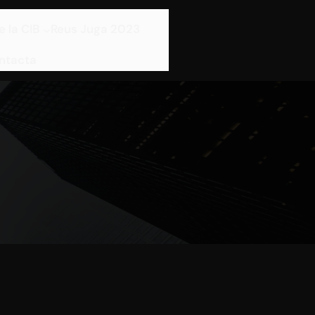
e la CIB
Reus Juga 2023
ntacta