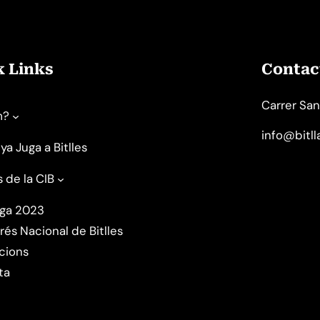
k Links
Contact
Carrer San
m?
info@bitl
ya Juga a Bitlles
s de la CIB
uga 2023
rés Nacional de Bitlles
cions
ta