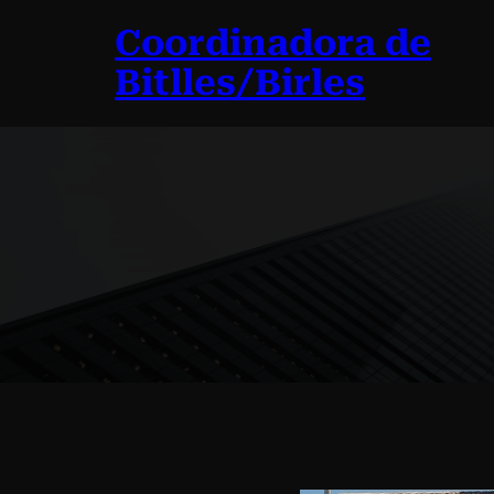
Vés
Coordinadora de
al
contingut
Bitlles/Birles