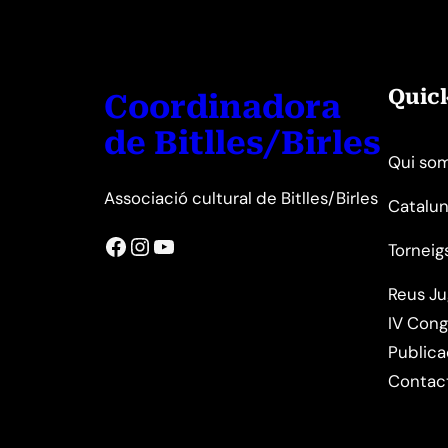
Quic
Coordinadora
de Bitlles/Birles
Qui so
Associació cultural de Bitlles/Birles
Catalun
Facebook
Instagram
YouTube
Torneig
Reus J
IV Cong
Publica
Contac