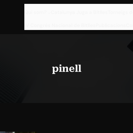
Qui som?
Catalunya Juga a Bitlles
Torneigs d
IV Congrés Nacional de Bitlles
Publicacions
Co
pinell