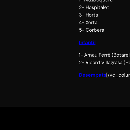
2- Hospitalet
3- Horta
4- Xerta
5- Corbera
Infantil
1- Arnau Ferré (Botarel
2- Ricard Villagrasa (H
Desempats
[/vc_colu