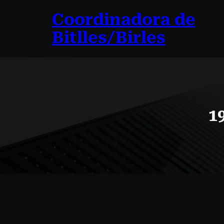
Vés
Coordinadora de
al
contingut
Bitlles/Birles
1