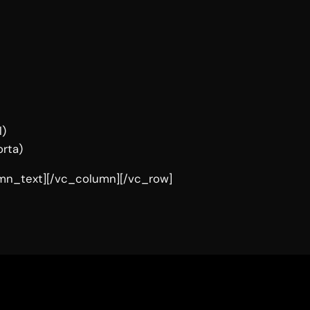
l)
orta)
mn_text][/vc_column][/vc_row]