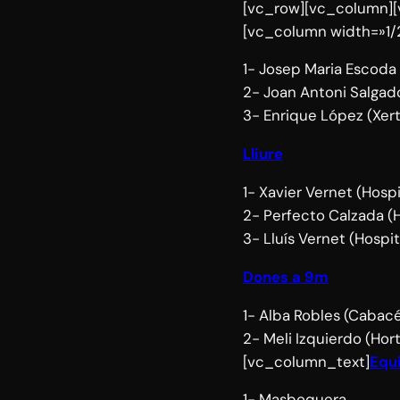
[vc_row][vc_column][
[vc_column width=»1/
1- Josep Maria Escod
2- Joan Antoni Salgado
3- Enrique López (Xert
Lliure
1- Xavier Vernet (Hospi
2- Perfecto Calzada (H
3- Lluís Vernet (Hospit
Dones a 9m
1- Alba Robles (Cabac
2- Meli Izquierdo (Ho
[vc_column_text]
Equ
1- Masboquera