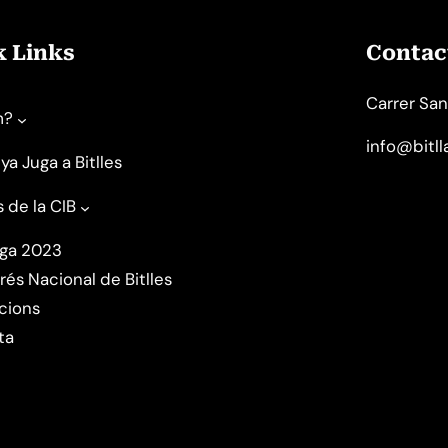
k Links
Contact
Carrer San
m?
info@bitl
ya Juga a Bitlles
s de la CIB
uga 2023
rés Nacional de Bitlles
cions
ta