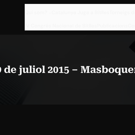
Qui som?
Catalunya Juga a Bitlles
Torneigs d
IV Congrés Nacional de Bitlles
Publicacions
Co
9 de juliol 2015 – Masboque