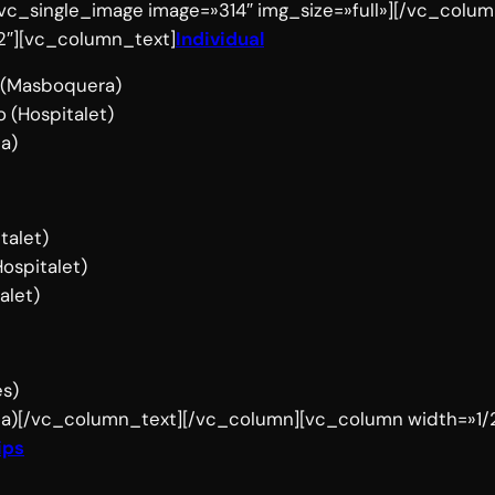
vc_single_image image=»314″ img_size=»full»][/vc_colum
2″][vc_column_text]
Individual
a (Masboquera)
 (Hospitalet)
a)
talet)
ospitalet)
alet)
és)
rta)[/vc_column_text][/vc_column][vc_column width=»1/2
ips