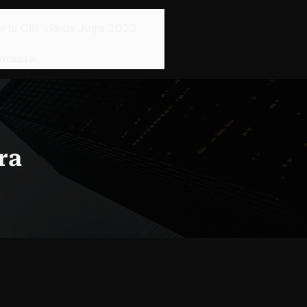
e la CIB
Reus Juga 2023
ntacta
ra