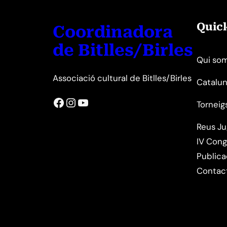
Quic
Coordinadora
de Bitlles/Birles
Qui so
Associació cultural de Bitlles/Birles
Catalun
Facebook
Instagram
YouTube
Torneig
Reus J
IV Cong
Publica
Contac