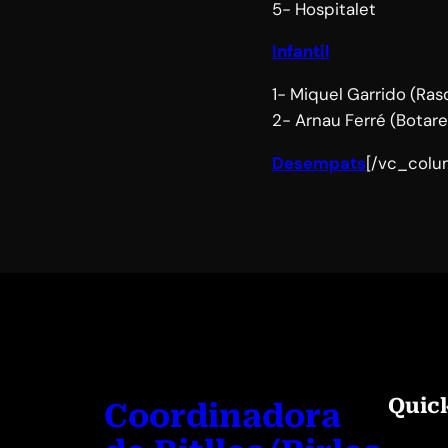
5- Hospitalet
Infantil
1- Miquel Garrido (Ras
2- Arnau Ferré (Botarel
Desempats
[/vc_colu
Quic
Coordinadora