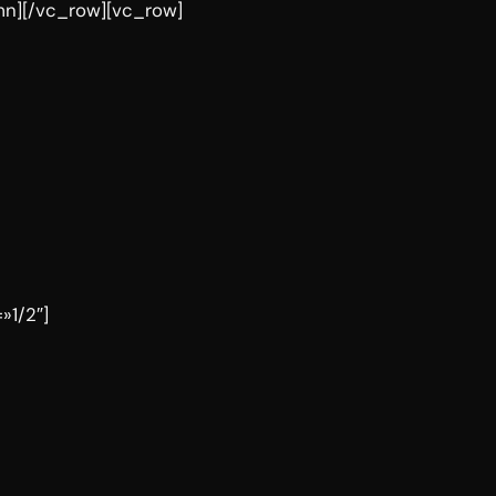
mn][/vc_row][vc_row]
»1/2″]