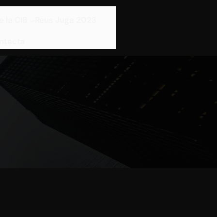
e la CIB
Reus Juga 2023
ntacta