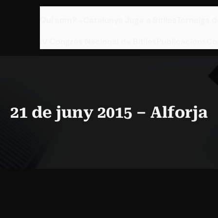
Qui som?
Catalunya Juga a Bitlles
Torneigs d
IV Congrés Nacional de Bitlles
Publicacions
Co
21 de juny 2015 – Alforja