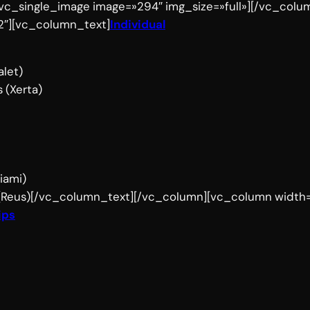
vc_single_image image=»294″ img_size=»full»][/vc_colu
2″][vc_column_text]
Individual
alet)
 (Xerta)
iami)
 (Reus)[/vc_column_text][/vc_column][vc_column width=
ips