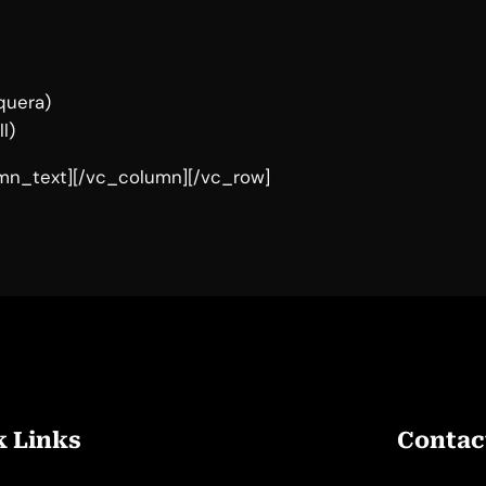
quera)
l)
mn_text][/vc_column][/vc_row]
k Links
Contact