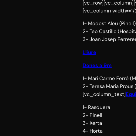
[vc_row][vc_column][
[vc_column width=»1/
1- Modest Aleu (Pinell)
2- Teo Castillo (Hospit
3- Joan Josep Ferreres
Lliure
Dones a 9m
1- Mari Carme Ferré (M
2- Teresa Maria Prous
[vc_column_text]
Equ
1- Rasquera
2- Pinell
3- Xerta
4- Horta