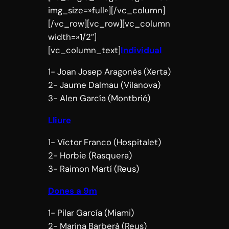
img_size=»full»][/vc_column]
[/vc_row][vc_row][vc_column
width=»1/2″]
[vc_column_text]
Individual
1- Joan Josep Aragonès (Xerta)
2- Jaume Dalmau (Vilanova)
3- Alen García (Montbrió)
Lliure
1- Víctor Franco (Hospitalet)
2- Horbie (Rasquera)
3- Raimon Martí (Reus)
Dones a 9m
1- Pilar García (Miami)
2- Marina Barberà (Reus)