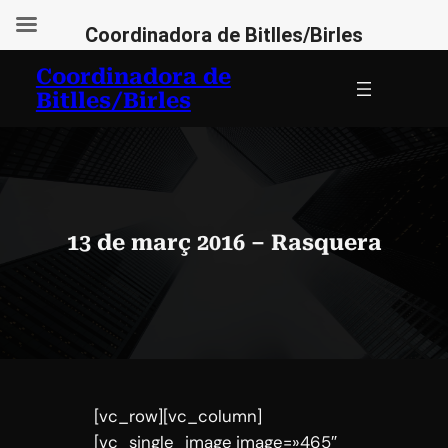
Coordinadora de Bitlles/Birles
Vés
Coordinadora de
al
Bitlles/Birles
contingut
13 de març 2016 – Rasquera
[vc_row][vc_column]
[vc_single_image image=»465″