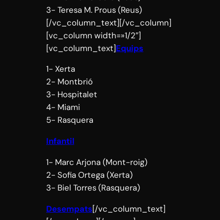
3- Teresa M. Prous (Reus)
[/vc_column_text][/vc_column]
[vc_column width=»1/2″]
[vc_column_text]
Equips
1- Xerta
2- Montbrió
3- Hospitalet
4- Miami
5- Rasquera
Infantil
1- Marc Arjona (Mont-roig)
2- Sofia Ortega (Xerta)
3- Biel Torres (Rasquera)
Desempats
[/vc_column_text]