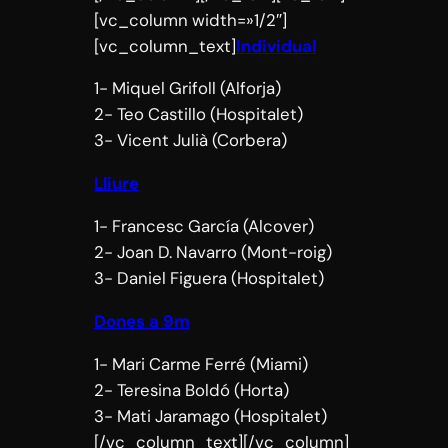
[vc_column width=»1/2″]
[vc_column_text]
Individual
1- Miquel Grifoll (Alforja)
2- Teo Castillo (Hospitalet)
3- Vicent Julià (Corbera)
Lliure
1- Francesc García (Alcover)
2- Joan D. Navarro (Mont-roig)
3- Daniel Figuera (Hospitalet)
Dones a 9m
1- Mari Carme Ferré (Miami)
2- Teresina Boldó (Horta)
3- Mati Jaramago (Hospitalet)
[/vc_column_text][/vc_column]