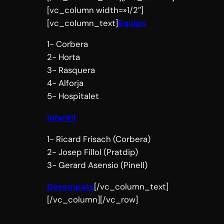
[vc_column width=»1/2″]
[vc_column_text]
Equips
1- Corbera
2- Horta
3- Rasquera
4- Alforja
5- Hospitalet
Infantil
1- Ricard Frisach (Corbera)
2- Josep Fillol (Pratdip)
3- Gerard Asensio (Pinell)
Desempats
[/vc_column_text]
[/vc_column][/vc_row]