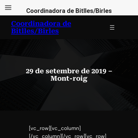
Coordinadora de Bitlles/Birles
Vés
Coordinadora de
al
Bitlles/Birles
contingut
29 de setembre de 2019 –
Mont-roig
[vc_row][vc_column]
[/vc_column][/vc_row][vc_row]