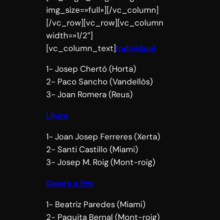
img_size=»full»][/vc_column]
[/vc_row][vc_row][vc_column
width=»1/2″]
[vc_column_text]
Individual
1- Josep Chertó (Horta)
2- Paco Sancho (Vandellòs)
3- Joan Romera (Reus)
Lliure
1- Joan Josep Ferreres (Xerta)
2- Santi Castillo (Miami)
3- Josep M. Roig (Mont-roig)
Dones a 9m
1- Beatriz Paredes (Miami)
2- Paquita Bernal (Mont-roig)