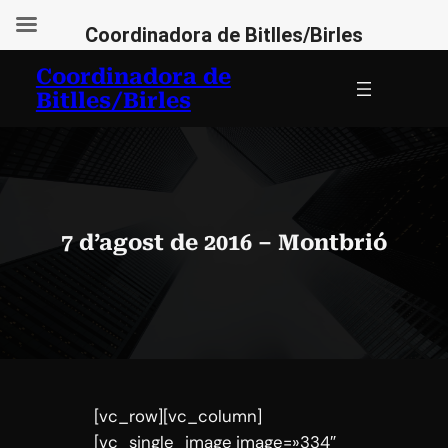
Coordinadora de Bitlles/Birles
Vés
Coordinadora de
al
Bitlles/Birles
contingut
7 d’agost de 2016 – Montbrió
[vc_row][vc_column]
[vc_single_image image=»334″