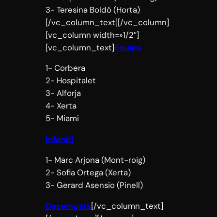
3- Teresina Boldó (Horta)
[/vc_column_text][/vc_column]
[vc_column width=»1/2″]
[vc_column_text]
Equips
1- Corbera
2- Hospitalet
3- Alforja
4- Xerta
5- Miami
Infantil
1- Marc Arjona (Mont-roig)
2- Sofia Ortega (Xerta)
3- Gerard Asensio (Pinell)
Desempats
[/vc_column_text]