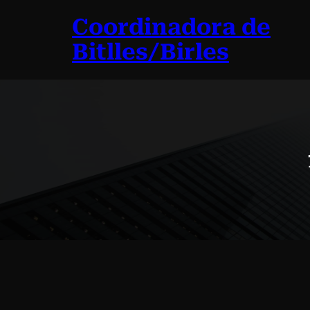
Vés
Coordinadora de
al
contingut
Bitlles/Birles