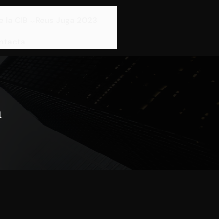
e la CIB
Reus Juga 2023
ntacta
a