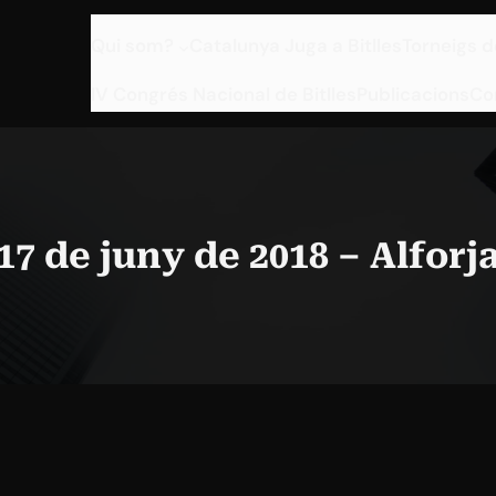
Qui som?
Catalunya Juga a Bitlles
Torneigs d
IV Congrés Nacional de Bitlles
Publicacions
Co
17 de juny de 2018 – Alforj