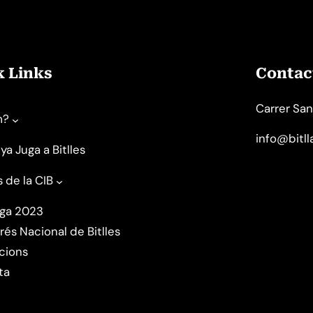
k Links
Contact
Carrer San
m?
info@bitl
ya Juga a Bitlles
s de la CIB
uga 2023
rés Nacional de Bitlles
cions
ta