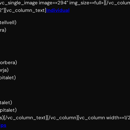
vc_single_image image=»294″ img_size=»full»][/vc_colu
2″][vc_column_text]
Individual
ellvell)
ra)
orbera)
rja)
pitalet)
talet)
pitalet)
s)[/vc_column_text][/vc_column][vc_column width=»1/2
ips