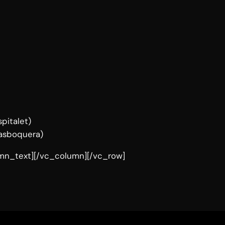
pitalet)
Masboquera)
mn_text][/vc_column][/vc_row]