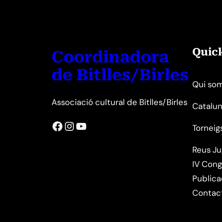
Quic
Coordinadora
de Bitlles/Birles
Qui so
Associació cultural de Bitlles/Birles
Catalun
Facebook
Instagram
YouTube
Torneig
Reus J
IV Cong
Publica
Contac