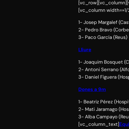
[vc_row][vc_column][
[vc_column width=»1/
1- Josep Margalef (Cast
2- Pedro Bravo (Corbe
3- Paco García (Reus)
Lliure
1- Joaquim Bosquet (C
2- Antoni Serrano (Alfo
3- Daniel Figuera (Hos
Dones a 9m
1- Beatriz Pérez (Hospi
2- Mati Jaramago (Hos
3- Alba Campayo (Reu
[vc_column_text]
Equ