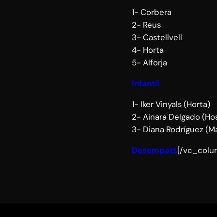
1- Corbera
2- Reus
3- Castellvell
4- Horta
5- Alforja
Infantil
1- Iker Vinyals (Horta)
2- Ainara Delgado (Hos
3- Diana Rodríguez (
Desempats
[/vc_colu