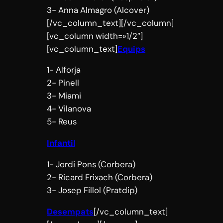
3- Anna Almagro (Alcover)
[/vc_column_text][/vc_column]
[vc_column width=»1/2″]
[vc_column_text]
Equips
1- Alforja
2- Pinell
3- Miami
4- Vilanova
5- Reus
Infantil
1- Jordi Pons (Corbera)
2- Ricard Frixach (Corbera)
3- Josep Fillol (Pratdip)
Desempats
[/vc_column_text]