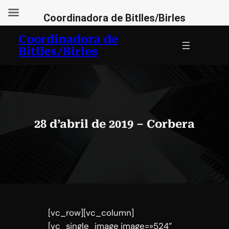
Coordinadora de Bitlles/Birles
Vés
Coordinadora de
al
Bitlles/Birles
contingut
28 d’abril de 2019 – Corbera
[vc_row][vc_column]
[vc_single_image image=»524″