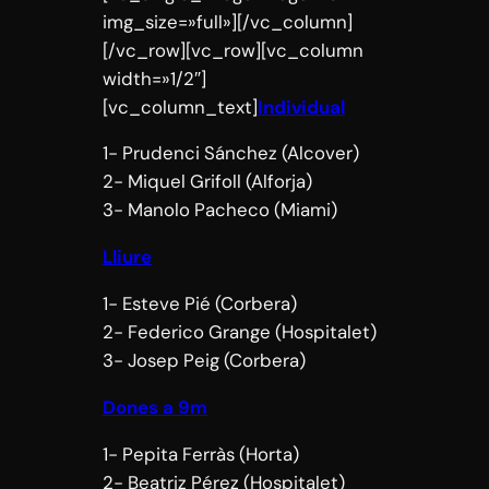
img_size=»full»][/vc_column]
[/vc_row][vc_row][vc_column
width=»1/2″]
[vc_column_text]
Individual
1- Prudenci Sánchez (Alcover)
2- Miquel Grifoll (Alforja)
3- Manolo Pacheco (Miami)
Lliure
1- Esteve Pié (Corbera)
2- Federico Grange (Hospitalet)
3- Josep Peig (Corbera)
Dones a 9m
1- Pepita Ferràs (Horta)
2- Beatriz Pérez (Hospitalet)