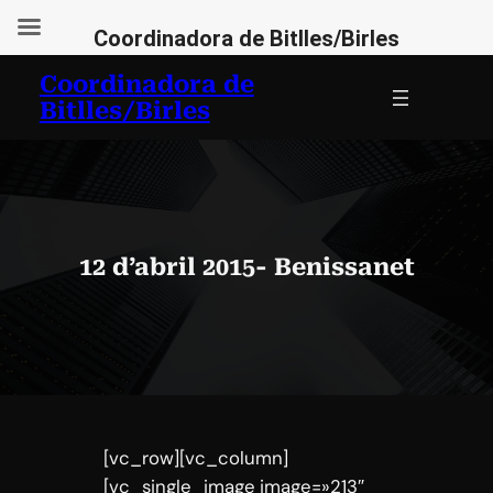
Coordinadora de Bitlles/Birles
Vés
Coordinadora de
al
Bitlles/Birles
contingut
12 d’abril 2015- Benissanet
[vc_row][vc_column]
[vc_single_image image=»213″