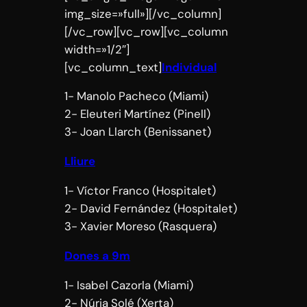
img_size=»full»][/vc_column]
[/vc_row][vc_row][vc_column
width=»1/2″]
[vc_column_text]
Individual
1- Manolo Pacheco (Miami)
2- Eleuteri Martínez (Pinell)
3- Joan Llarch (Benissanet)
Lliure
1- Víctor Franco (Hospitalet)
2- David Fernández (Hospitalet)
3- Xavier Moreso (Rasquera)
Dones a 9m
1- Isabel Cazorla (Miami)
2- Núria Solé (Xerta)