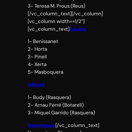
3- Teresa M. Prous (Reus)
[/vc_column_text][/vc_column]
[vc_column width=»1/2″]
[vc_column_text]
Equips
1- Benissanet
2- Horta
3- Pinell
4- Xerta
5- Masboquera
Infantil
1- Budy (Rasquera)
2- Arnau Ferré (Botarell)
3- Miquel Garrido (Rasquera)
Desempats
[/vc_column_text]