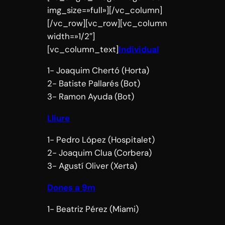
img_size=»full»][/vc_column]
[/vc_row][vc_row][vc_column
width=»1/2″]
[vc_column_text]
Individual
1- Joaquim Chertó (Horta)
2- Batiste Pallarés (Bot)
3- Ramon Ayuda (Bot)
Lliure
1- Pedro López (Hospitalet)
2- Joaquim Clua (Corbera)
3- Agustí Oliver (Xerta)
Dones a 9m
1- Beatriz Pérez (Miami)