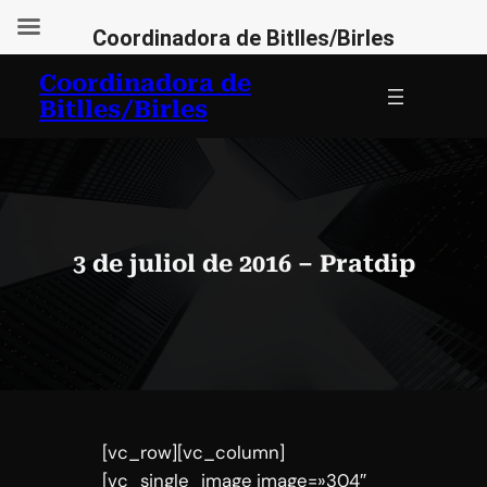
Coordinadora de Bitlles/Birles
Vés
Coordinadora de
al
Bitlles/Birles
contingut
3 de juliol de 2016 – Pratdip
[vc_row][vc_column]
[vc_single_image image=»304″