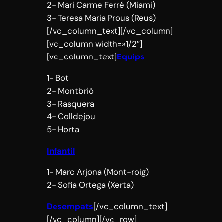
2- Mari Carme Ferré (Miami)
3- Teresa Maria Prous (Reus)
[/vc_column_text][/vc_column]
[vc_column width=»1/2″]
[vc_column_text]
Equips
1- Bot
2- Montbrió
3- Rasquera
4- Colldejou
5- Horta
Infantil
1- Marc Arjona (Mont-roig)
2- Sofia Ortega (Xerta)
Desempats
[/vc_column_text]
[/vc_column][/vc_row]