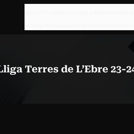
Qui som?
Catalunya Juga a Bitlles
Torneigs d
IV Congrés Nacional de Bitlles
Publicacions
Co
Lliga Terres de L’Ebre 23-2