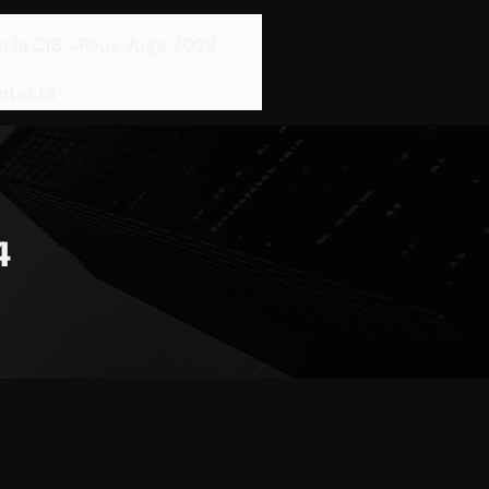
e la CIB
Reus Juga 2023
ntacta
4