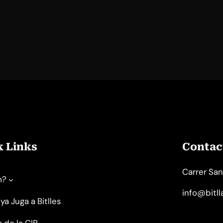
l
k Links
Contact
Carrer San
m?
info@bitl
ya Juga a Bitlles
s de la CIB