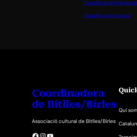
Classificació Individua
Classificació Equips
Quic
Coordinadora
de Bitlles/Birles
Qui so
Associació cultural de Bitlles/Birles
Catalun
Facebook
Instagram
YouTube
Torneig