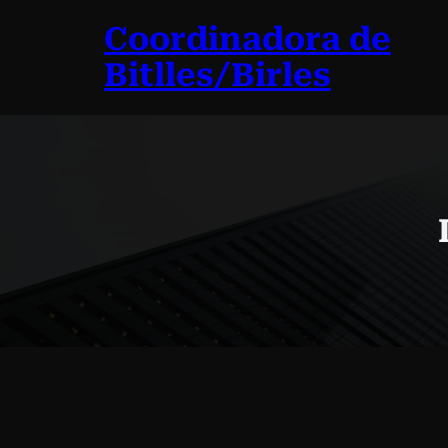
Vés
Coordinadora de
al
contingut
Bitlles/Birles