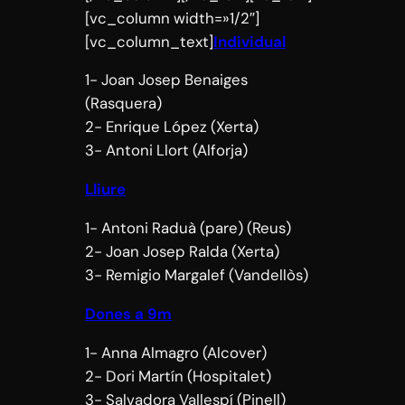
[vc_column width=»1/2″]
[vc_column_text]
Individual
1- Joan Josep Benaiges
(Rasquera)
2- Enrique López (Xerta)
3- Antoni Llort (Alforja)
Lliure
1- Antoni Raduà (pare) (Reus)
2- Joan Josep Ralda (Xerta)
3- Remigio Margalef (Vandellòs)
Dones a 9m
1- Anna Almagro (Alcover)
2- Dori Martín (Hospitalet)
3- Salvadora Vallespí (Pinell)