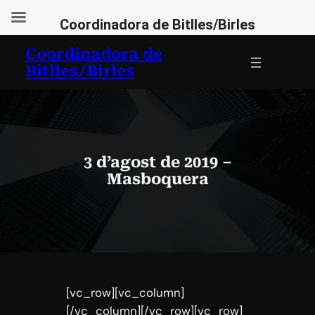
Coordinadora de Bitlles/Birles
Vés
Coordinadora de
al
Bitlles/Birles
contingut
3 d’agost de 2019 –
Masboquera
[vc_row][vc_column]
[/vc_column][/vc_row][vc_row]