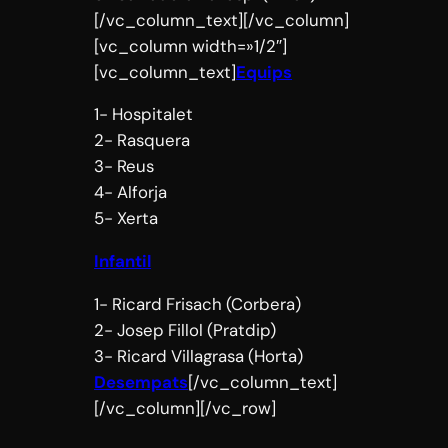
[/vc_column_text][/vc_column]
[vc_column width=»1/2″]
[vc_column_text]
Equips
1- Hospitalet
2- Rasquera
3- Reus
4- Alforja
5- Xerta
Infantil
1- Ricard Frisach (Corbera)
2- Josep Fillol (Pratdip)
3- Ricard Villagrasa (Horta)
Desempats
[/vc_column_text]
[/vc_column][/vc_row]