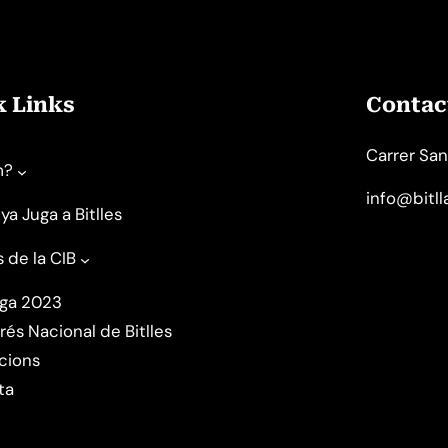
k Links
Contact
Carrer San
m?
info@bitl
ya Juga a Bitlles
s de la CIB
uga 2023
rés Nacional de Bitlles
cions
ta