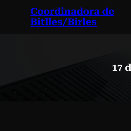
Vés
Coordinadora de
al
contingut
Bitlles/Birles
17 