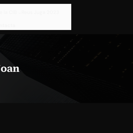
e la CIB
Reus Juga 2023
ntacta
Joan