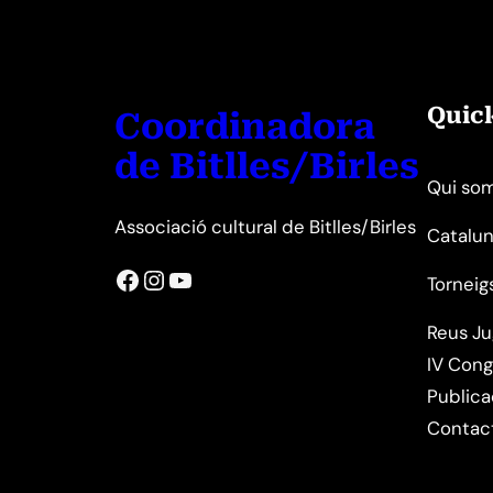
Quic
Coordinadora
de Bitlles/Birles
Qui so
Associació cultural de Bitlles/Birles
Catalun
Facebook
Instagram
YouTube
Torneig
Reus J
IV Cong
Publica
Contac