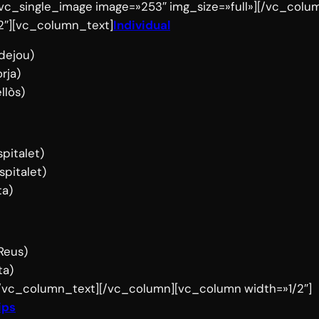
vc_single_image image=»253″ img_size=»full»][/vc_colu
2″][vc_column_text]
Individual
dejou)
rja)
llòs)
pitalet)
spitalet)
ta)
(Reus)
ta)
)[/vc_column_text][/vc_column][vc_column width=»1/2″]
ips