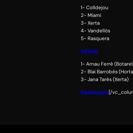
1- Colldejou
2- Miami
3- Xerta
4- Vandellòs
5- Rasquera
Infantil
1- Arnau Ferré (Botarel
2- Blai Barrobés (Horta
3- Jana Tarés (Xerta)
Desempats
[/vc_colu