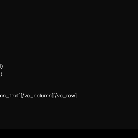
l)
)
mn_text][/vc_column][/vc_row]