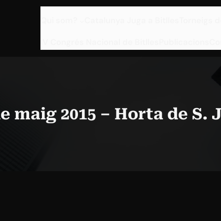
Qui som?
Catalunya Juga a Bitlles
Torneigs d
IV Congrés Nacional de Bitlles
Publicacions
Co
de maig 2015 – Horta de S. 