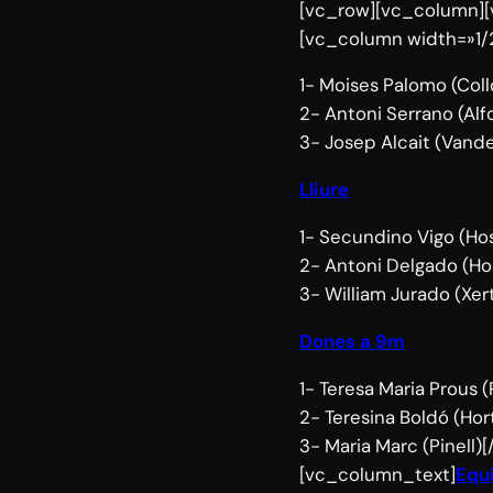
[vc_row][vc_column][
[vc_column width=»1/
1- Moises Palomo (Coll
2- Antoni Serrano (Alfo
3- Josep Alcait (Vande
Lliure
1- Secundino Vigo (Hos
2- Antoni Delgado (Ho
3- William Jurado (Xer
Dones a 9m
1- Teresa Maria Prous 
2- Teresina Boldó (Hor
3- Maria Marc (Pinell
[vc_column_text]
Equ