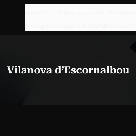
Qui som?
Catalunya Juga a Bitlles
Torneigs d
IV Congrés Nacional de Bitlles
Publicacions
Co
Vilanova d’Escornalbou