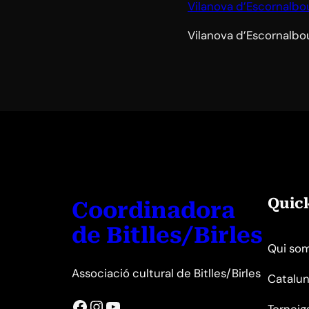
Vilanova d’Escornalbo
Vilanova d’Escornalbo
Quic
Coordinadora
de Bitlles/Birles
Qui so
Associació cultural de Bitlles/Birles
Catalun
Facebook
Instagram
YouTube
Torneig