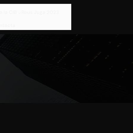
e la CIB
Reus Juga 2023
ntacta