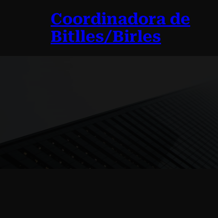
Vés
Coordinadora de
al
contingut
Bitlles/Birles