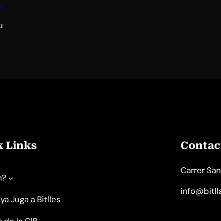
u
u
k Links
Contact
Carrer San
m?
info@bitl
ya Juga a Bitlles
s de la CIB