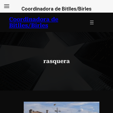
Coordinadora de Bitlles/Birles
Vés
Coordinadora de
al
Bitlles/Birles
contingut
rasquera