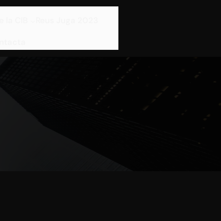
e la CIB
Reus Juga 2023
ntacta