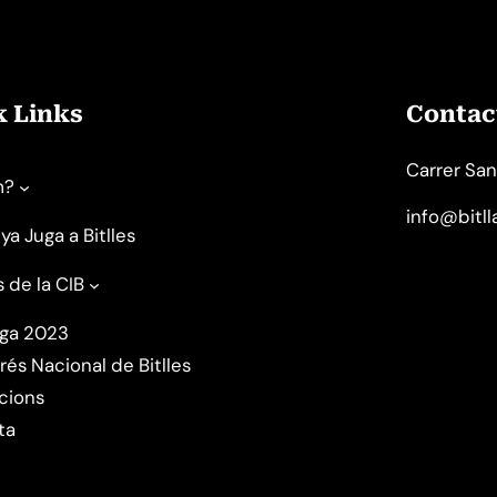
k Links
Contact
Carrer San
m?
info@bitl
ya Juga a Bitlles
s de la CIB
uga 2023
rés Nacional de Bitlles
cions
ta