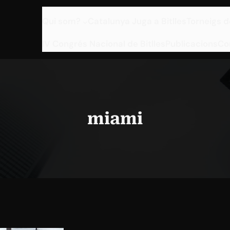
Qui som?
Catalunya Juga a Bitlles
Torneigs d
IV Congrés Nacional de Bitlles
Publicacions
Co
miami