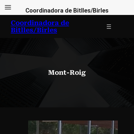
Coordinadora de Bitlles/Birles
Vés
Coordinadora de
al
Bitlles/Birles
contingut
Mont-Roig