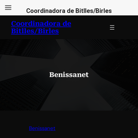
Coordinadora de Bitlles/Birles
Vés
Coordinadora de
al
Bitlles/Birles
contingut
Benissanet
Benissanet