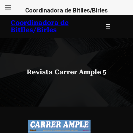
Coordinadora de Bitlles/Birles
Vés
Coordinadora de
al
Bitlles/Birles
contingut
Revista Carrer Ample 5